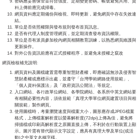
密碼應妥善保管並符合強度、定期變更密碼、帳號避免共用、資
料上傳前應完成掃毒。
網頁資料應定期備份與檢視、即時更新，避免網頁中存在失效連
結。
單位是否依照權限與發布規則發布首頁訊息。
是否有代理人制度管理網頁，並定期清查發布資訊權限。
單位是否有派員參加校內網頁相關教育訓練，以熟悉網頁維護與
更新操作。
對外公告資訊前應有正式授權程序，並避免未授權之竄改
網頁檢核補充說明:
網頁資料及圖檔建置需尊重智慧財產權，即應確認無涉及侵害智
慧財產權或應標示出處，並遵守「台灣學術網路使用規範」、
「個人資料保護法」及「政府資訊公開法」等規定。
入口網站、各行政單位網站、各學院網站、各系所中英文網站要
有相關必要性內容，須依規範「真理大學單位網頁建置項目與相
關規範」製作網頁。
使用圖檔時，考量瀏覽速度與檔案大小，圖形應存成JPEG檔案
格式，上傳檔案解析度以螢幕解析度(72dpi)上傳為佳，避免將
掃描檔或印刷高解析度之原圖直接上傳，不利於在行動裝置上顯
示。圖片需有替代顯示文字設定，應具有真理大學及單位(或活
動)之中英文名稱字樣。