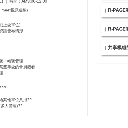
) ｜ 時間：AM9:00-12:00
R-PAG
 meet視訊連線)
(上級單位)
R-PAG
資訊發布情形
共享模組
號：帳號管理
某些等級的會員觀看
理
??
給其他單位共用??
多人管理)??