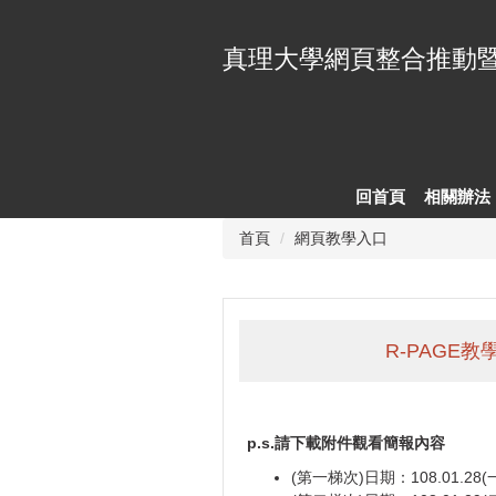
跳
到
真理大學網頁整合推動
主
要
內
容
區
回首頁
相關辦法
首頁
網頁教學入口
R-PAGE
p.s.請下載附件觀看簡報內容
(第一梯次)日期：108.01.28(一