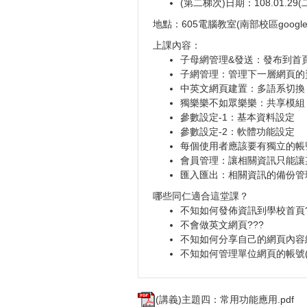
(第二梯次)日期：108.01.29(二
地點：605電腦教室(南部校區google
上課內容：
子母網管理&發送：發布到首頁
子網管理：管理下一層網頁的
中英文網頁建置：多語系切換
獨樂樂不如眾樂樂：共享模組
參數設定-1：基本資料設定
參數設定-2：軟體功能設定
每個使用者應該要有獨立的帳
會員管理：讓相關資訊只能讓
匯入匯出：相關資訊的備份管
哪些同仁適合這堂課？
不知如何發佈資訊到學校首頁?
不會做英文網頁???
不知如何分享自己的網頁內容
不知如何管理單位網頁的帳號(
(講義)主題四：常用功能應用.pdf