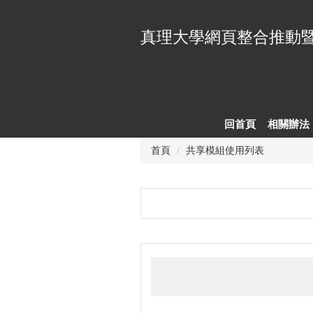
跳
到
真理大學網頁整合推動
主
要
內
容
區
回首頁
相關辦法
首頁
共享模組使用列表