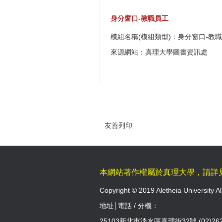
身分窗口-教職員工
模組名稱(模組類型)：身分窗口-教職
來源網站：真理大學圖書資訊處
友善列印
本網站著作權屬於真理大學，請詳
Copyright © 2019 Aletheia University Al
地址│電話 / 分機：
25103新北市淡水區真理街32號 (02)262