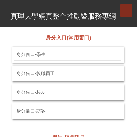
跳
到
真理大學網頁整合推動暨服務專網
主
要
內
容
身分入口(常用窗口)
區
身分窗口-學生
身分窗口-教職員工
身分窗口-校友
身分窗口-訪客