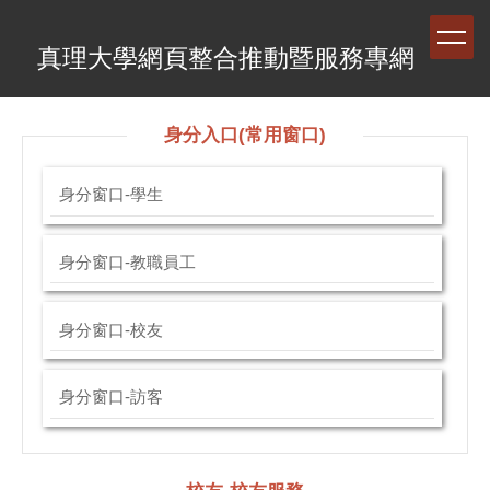
跳
到
真理大學網頁整合推動暨服務專網
主
要
內
容
身分入口(常用窗口)
區
身分窗口-學生
身分窗口-教職員工
身分窗口-校友
身分窗口-訪客