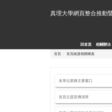
跳
到
真理大學網頁整合推動
主
要
內
容
區
回首頁
相關辦法
首頁
首頁維護相關權責
各單位業務主要窗口
首頁主題宣傳清單