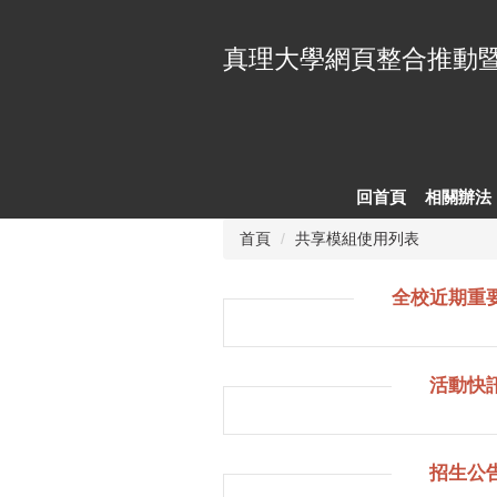
跳
到
真理大學網頁整合推動
主
要
內
容
區
回首頁
相關辦法
首頁
共享模組使用列表
全校近期重要
活動快訊
招生公告